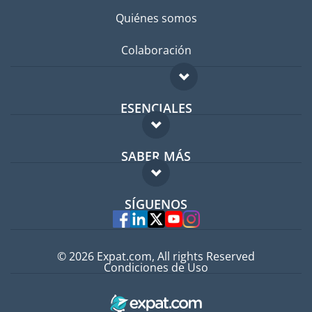
Quiénes somos
Colaboración
ESENCIALES
Foro para expatriados
SABER MÁS
Guía para expatriados
FAQ
Trabajos en el extranjero
SÍGUENOS
Expertos
© 2026 Expat.com, All rights Reserved
Condiciones de Uso