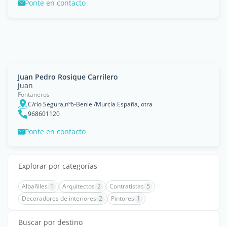
Ponte en contacto
Juan Pedro Rosique Carrilero
juan
Fontaneros
C/rio Segura,nº6-Beniel/Murcia España, otra
968601120
Ponte en contacto
Explorar por categorías
Albañiles
1
Arquitectos
2
Contratistas
5
Decoradores de interiores
2
Pintores
1
Buscar por destino