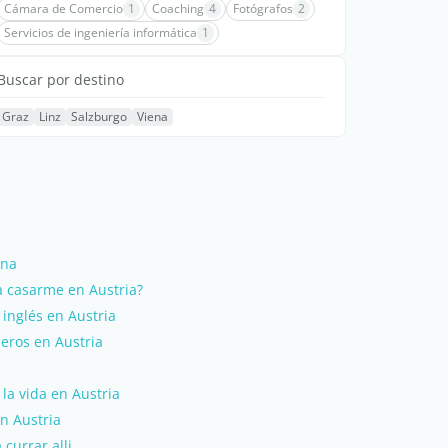
Cámara de Comercio
1
Coaching
4
Fotógrafos
2
Servicios de ingeniería informática
1
Buscar por destino
Graz
Linz
Salzburgo
Viena
ena
a casarme en Austria?
inglés en Austria
jeros en Austria
la vida en Austria
n Austria
currar alli.