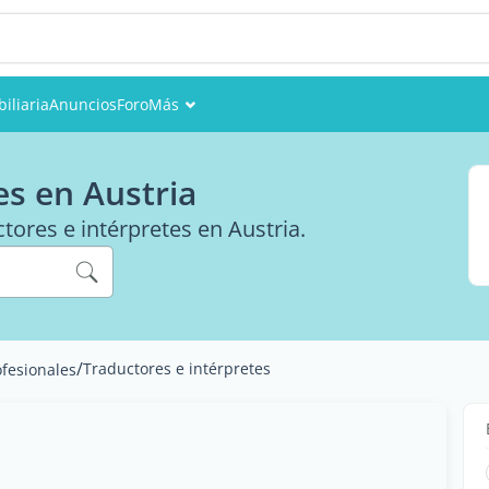
iliaria
Anuncios
Foro
Más
Eventos
es en Austria
Miembros
ctores e intérpretes en Austria.
Fotos
/
Traductores e intérpretes
ofesionales