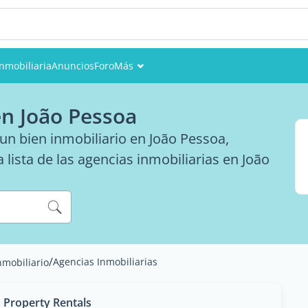
Inmobiliaria
Anuncios
Foro
Más
Eventos
en João Pessoa
Miembros
 un bien inmobiliario en João Pessoa,
 lista de las agencias inmobiliarias en João
Fotos
/
Agencias Inmobiliarias
nmobiliario
 Property Rentals