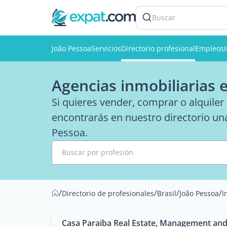
Buscar
João Pessoa
Servicios
Directorio profesional
Empleos
Agencias inmobiliarias 
Si quieres vender, comprar o alquiler
encontrarás en nuestro directorio una
Pessoa.
Buscar por profesión
/
/
/
/
Directorio de profesionales
Brasil
João Pessoa
I
Casa Paraiba Real Estate, Management and