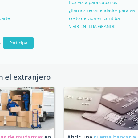
Boa vista para cubanos
¿Barrios recomendados para vivir
darte
costo de vida en curitiba
VIVIR EN ILHA GRANDE.
oa
Participa
n el extranjero
as de mudanzas
en
Abrir una
cuenta bancaria