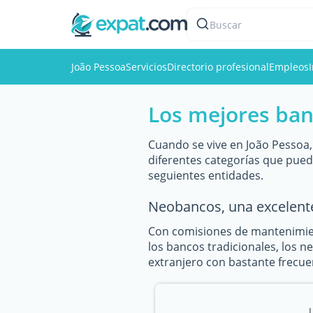
Buscar
João Pessoa
Servicios
Directorio profesional
Empleos
Los mejores ban
Cuando se vive en João Pessoa,
diferentes categorías que pue
seguientes entidades.
Neobancos, una excelent
Con comisiones de mantenimien
los bancos tradicionales, los n
extranjero con bastante frecuen