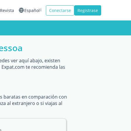
Revista
Español
Conectarse
Registrase
English
Français
Pessoa
Italiano
des ver aquí abajo, existen
 Expat.com te recomienda las
ás baratas en comparación con
 al extranjero o si viajas al
n