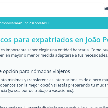
Inmobiliaria
Anuncios
Foro
Más
cos para expatriados en João 
Eventos
Miembros
 es importante saber elegir una entidad bancaria. Como pue
den en mayor o menor medida adaptarse a tus necesidades.
Fotos
e opción para nómadas viajeros
to mínimas y transferencias internacionales de dinero m
eobancos son la mejor opción si estás preparando tu mudanza
cia (ya sea por de trabajo o vacaciones).
Una cuenta multi-moneda diseñada para expatriados que necesita