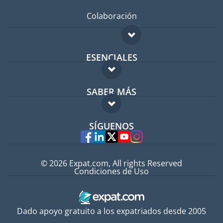
Colaboración
ESENCIALES
Foro para expatriados
SABER MÁS
Guía para expatriados
FAQ
Trabajos en el extranjero
SÍGUENOS
Expertos
© 2026 Expat.com, All rights Reserved
Condiciones de Uso
Dado apoyo gratuito a los expatriados desde 2005