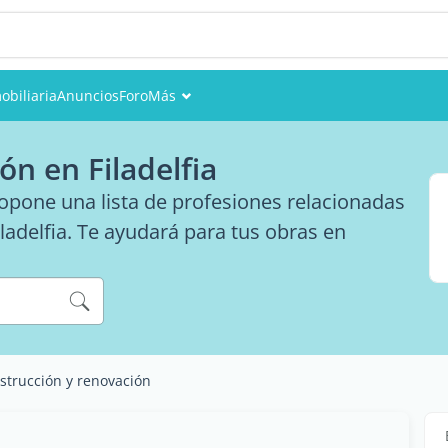
obiliaria
Anuncios
Foro
Más
Eventos
ón en Filadelfia
Miembros
opone una lista de profesiones relacionadas
ladelfia. Te ayudará para tus obras en
Fotos
strucción y renovación