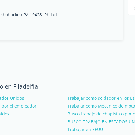
1207 Fayette StreetConshohocken PA 19428, Philadelphie, Pennsylvanie
 en Filadelfia
tados Unidos
Trabajar como soldador en los E
a por el empleador
Trabajar como Mecanico de moto
nidos
Busco trabajo de chapista o pint
BUSCO TRABAJO EN ESTADOS UN
Trabajar en EEUU