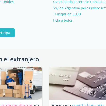
os Unidos
como puedo encontrar trabajo en
Soy de Argentina pero Quiero irm
Trabajar en EEUU
Hola a todos
rticipa
n el extranjero
as de mudanzas
en
Abrir una
cuenta bancaria