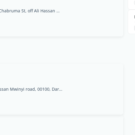
6th Floor Jangid Plaza Chabruma St, off Ali Hassan Mwinyi road, 00100, Dar es Salaam
6th Floor Jangid Plaza Chabruma St, off Ali Hassan Mwinyi road, 00100, Dar es Salaam