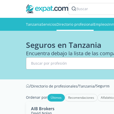
Buscar
Tanzania
Servicios
Directorio profesional
Empleos
Inm
Seguros en Tanzania
Encuentra debajo la lista de las com
Buscar por profesión
/
/
/
Seguros
Directorio de profesionales
Tanzania
Ordenar por
Últimos
Recomendaciones
Alfabétic
AIB Brokers
David Nolan