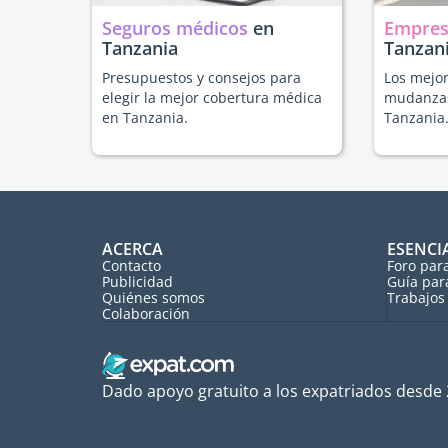
Seguros médicos
en
Empres
Tanzania
Tanzan
Presupuestos y consejos para
Los mejor
elegir la mejor cobertura médica
mudanzas
en Tanzania.
Tanzania
ACERCA
ESENCI
Contacto
Foro par
Publicidad
Guía par
Quiénes somos
Trabajos 
Colaboración
Dado apoyo gratuito a los expatriados desde