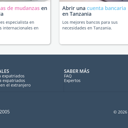
as de mudanzas
en
Abrir una
cuenta bancaria
ia
en Tanzania
es especialista en
Los mejores bancos para sus
 internacionales en
necesidades en Tanzania.
.
ALES
SABER MÁS
a expatriados
FAQ
a expatriados
Expertos
en el extranjero
 2005
© 2026 