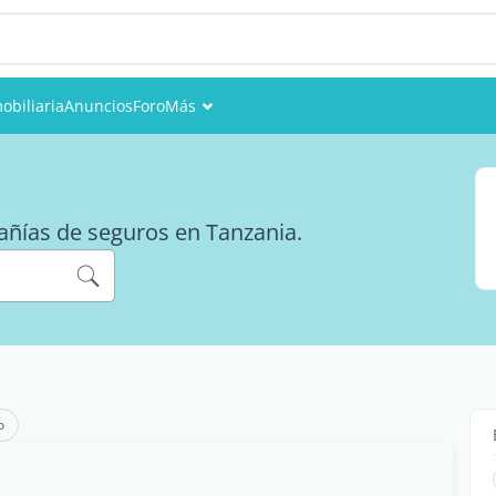
obiliaria
Anuncios
Foro
Más
Eventos
Miembros
pañías de seguros en Tanzania.
Fotos
o