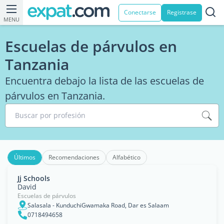
Conectarse
Registrase
MENU
Escuelas de párvulos en
Tanzania
Encuentra debajo la lista de las escuelas de
párvulos en Tanzania.
Buscar por profesión
Últimos
Recomendaciones
Alfabético
Jj Schools
David
Escuelas de párvulos
Salasala - KunduchiGwamaka Road, Dar es Salaam
0718494658