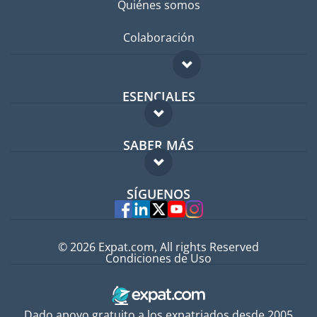
Quiénes somos
Colaboración
ESENCIALES
Foro para expatriados
SABER MÁS
Guía para expatriados
FAQ
Trabajos en el extranjero
SÍGUENOS
Expertos
© 2026 Expat.com, All rights Reserved
Condiciones de Uso
Dado apoyo gratuito a los expatriados desde 2005