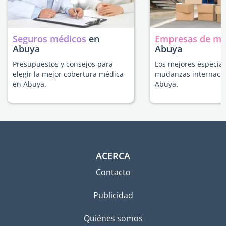
Seguros médicos
en
Empresas de m
Abuya
Abuya
Presupuestos y consejos para
Los mejores especial
elegir la mejor cobertura médica
mudanzas internacio
en Abuya.
Abuya.
ACERCA
Contacto
Publicidad
Quiénes somos