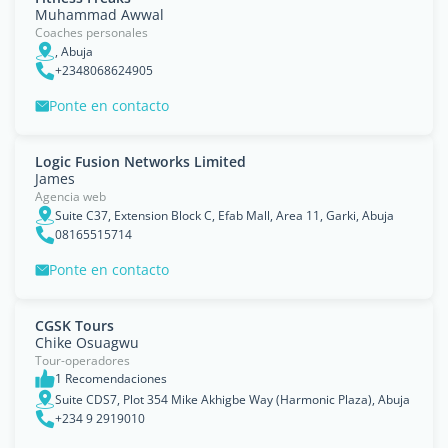
Muhammad Awwal
Coaches personales
, Abuja
+2348068624905
Ponte en contacto
Logic Fusion Networks Limited
James
Agencia web
Suite C37, Extension Block C, Efab Mall, Area 11, Garki, Abuja
08165515714
Ponte en contacto
CGSK Tours
Chike Osuagwu
Tour-operadores
1 Recomendaciones
Suite CDS7, Plot 354 Mike Akhigbe Way (Harmonic Plaza), Abuja
+234 9 2919010