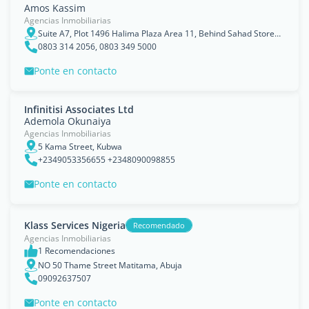
Amos Kassim
Agencias Inmobiliarias
Suite A7, Plot 1496 Halima Plaza Area 11, Behind Sahad Stores, Balanga Street Garki, Abuja
0803 314 2056, 0803 349 5000
Ponte en contacto
Infinitisi Associates Ltd
Ademola Okunaiya
Agencias Inmobiliarias
5 Kama Street, Kubwa
+2349053356655 +2348090098855
Ponte en contacto
Klass Services Nigeria
Recomendado
Agencias Inmobiliarias
1 Recomendaciones
NO 50 Thame Street Matitama, Abuja
09092637507
Ponte en contacto