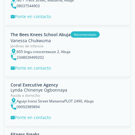
No 7 Trent Street, Maitama, Abuja
08037544903
Ponte en contacto
The Bees Knees School Abuja
Recomendado
Vanessa Chukwuma
Jardínes de infancia
605 lingu crescentwuse 2, Abuja
2348039499202
Ponte en contacto
Coral Executive Agency
Lynda Chinenye Ogbonnaya
Ayuda a domicilio
Aguiyi Ironsi Street MaitamaPLOT 2490, Abuja
09092989894
Ponte en contacto
Fitness Freaks