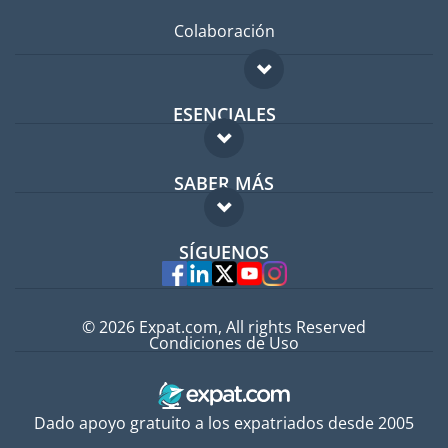
Colaboración
ESENCIALES
Foro para expatriados
SABER MÁS
Guía para expatriados
FAQ
Trabajos en el extranjero
SÍGUENOS
Expertos
© 2026 Expat.com, All rights Reserved
Condiciones de Uso
Dado apoyo gratuito a los expatriados desde 2005