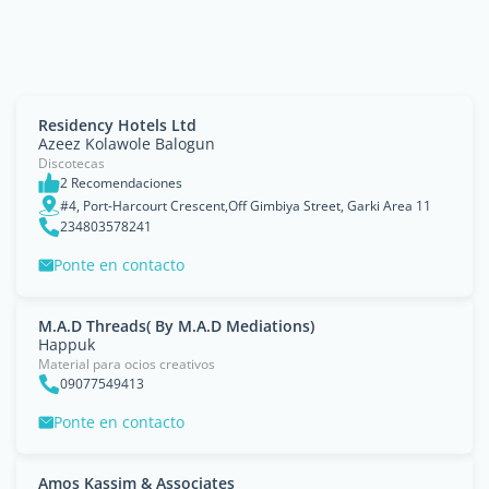
Residency Hotels Ltd
Azeez Kolawole Balogun
Discotecas
2 Recomendaciones
#4, Port-Harcourt Crescent,Off Gimbiya Street, Garki Area 11
234803578241
Ponte en contacto
M.A.D Threads( By M.A.D Mediations)
Happuk
Material para ocios creativos
09077549413
Ponte en contacto
Amos Kassim & Associates