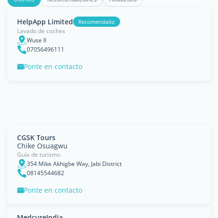
HelpApp Limited
Recomendado
Lavado de coches
Wuse II
07056496111
Ponte en contacto
CGSK Tours
Chike Osuagwu
Guía de turismo
354 Mike Akhigbe Way, Jabi District
08145544682
Ponte en contacto
MedcureIndia