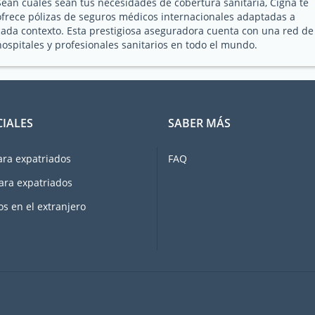
Sean cuales sean tus necesidades de cobertura sanitaria, Cigna te
ofrece pólizas de seguros médicos internacionales adaptadas a
cada contexto. Esta prestigiosa aseguradora cuenta con una red de
hospitales y profesionales sanitarios en todo el mundo.
CIALES
SABER MÁS
ara expatriados
FAQ
ara expatriados
os en el extranjero