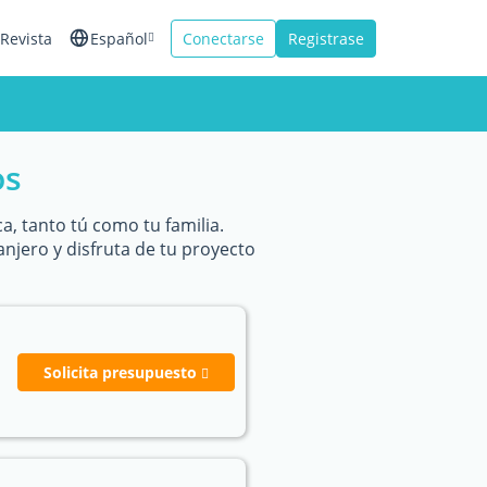
Revista
Español
Conectarse
Registrase
English
Français
os
Italiano
a, tanto tú como tu familia.
anjero y disfruta de tu proyecto
Solicita presupuesto