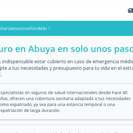
liaria
Anuncios
Foro
Más
guro en Abuya en solo unos pas
Eventos
Miembros
s indispensable estar cubierto en caso de emergencia médic
apte a tus necesidades y presupuesto para tu vida en el extr
.
Fotos
Especialistas en seguros de salud internacionales desde hace 40
años, ofrecen una cobertura sanitaria adaptada a tus necesidades
como expatriado, ya sea para una estancia temporal o una
expatriación de larga duración.