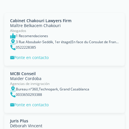
Cabinet Chakouri Lawyers Firm
Maître Belkacem Chakouri
Abogados
1 Recomendaciones
3 Rue Aboubakr-Seddik, 1er étage(En face du Consulat de France), Grand Casablanca
0522228385
Ponte en contacto
MCBI Conseil
Maider Cordoba
Agencias de inmigración
Bureau n°360,Technopark, Grand Casablanca
0033650293388
Ponte en contacto
Juris Plus
Déborah Vincent