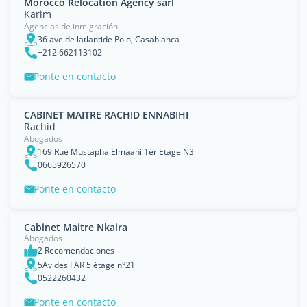
Morocco Relocation Agency sarl
Karim
Agencias de inmigración
36 ave de latlantide Polo, Casablanca
+212 662113102
Ponte en contacto
CABINET MAITRE RACHID ENNABIHI
Rachid
Abogados
169.Rue Mustapha Elmaani 1er Etage N3
0665926570
Ponte en contacto
Cabinet Maitre Nkaira
Abogados
2 Recomendaciones
5Av des FAR 5 étage n°21
0522260432
Ponte en contacto