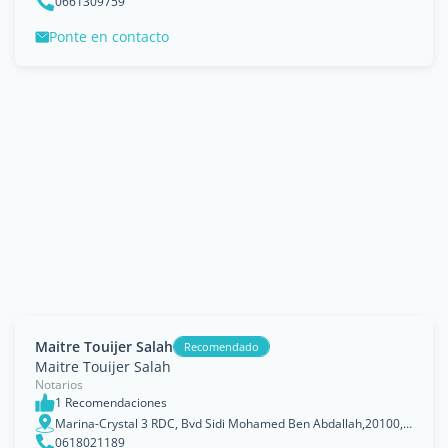
0661309759
Ponte en contacto
Maitre Touijer Salah
Recomendado
Maitre Touijer Salah
Notarios
1 Recomendaciones
Marina-Crystal 3 RDC, Bvd Sidi Mohamed Ben Abdallah,20100, Casablanca, Grand Casablanca
0618021189