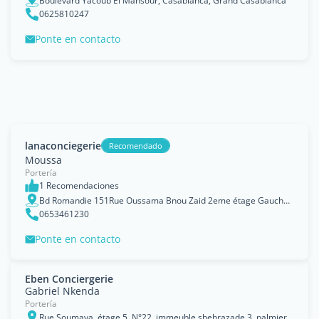
Boulevard Yacoub El Mansour, Casablanca, Grand Casablanca
0625810247
Ponte en contacto
lanaconciegerie
Recomendado
Moussa
Portería
1 Recomendaciones
Bd Romandie 151Rue Oussama Bnou Zaid 2eme étage Gauche Maarif, Casablanca, Grand Casablanca
0653461230
Ponte en contacto
Eben Conciergerie
Gabriel Nkenda
Portería
Rue Soumaya, étage 5, N°22, immeuble shehrazade 3, palmier, Casablanca, Grand Casablanca