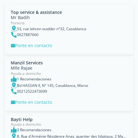
Top service & assistance
Mr Badih
Portería
53, rue lahcen ouidder n°32, Casablanca
0627887660
Ponte en contacto
Manzil Services
Mlle Rajae
Ayuda a domicilio
1 Recomendaciones
Bd HASSAN II, N° 145, Casablanca, Maroc
00212522473099
Ponte en contacto
Bayti Help
Ayuda a domicilio
3 Recomendaciones
8, Rue d´Arménie Résidence Anas, quartier des hôpitaux, 2 Mars, Casablanca