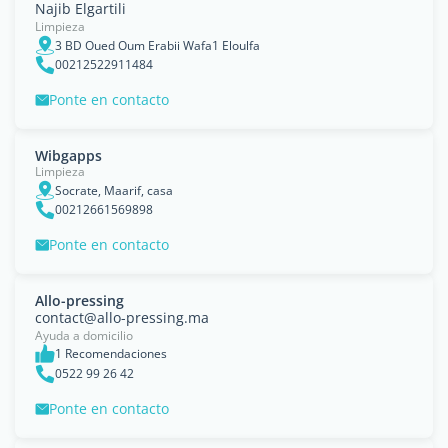
Najib Elgartili
Limpieza
3 BD Oued Oum Erabii Wafa1 Eloulfa
00212522911484
Ponte en contacto
Wibgapps
Limpieza
Socrate, Maarif, casa
00212661569898
Ponte en contacto
Allo-pressing
contact@allo-pressing.ma
Ayuda a domicilio
1 Recomendaciones
0522 99 26 42
Ponte en contacto