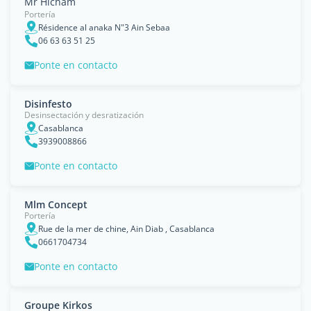
Mr Hicham
Portería
Résidence al anaka N"3 Ain Sebaa
06 63 63 51 25
Ponte en contacto
Disinfesto
Desinsectación y desratización
Casablanca
3939008866
Ponte en contacto
Mlm Concept
Portería
Rue de la mer de chine, Ain Diab , Casablanca
0661704734
Ponte en contacto
Groupe Kirkos