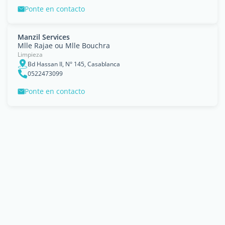
Ponte en contacto
Manzil Services
Mlle Rajae ou Mlle Bouchra
Limpieza
Bd Hassan II, N° 145, Casablanca
0522473099
Ponte en contacto