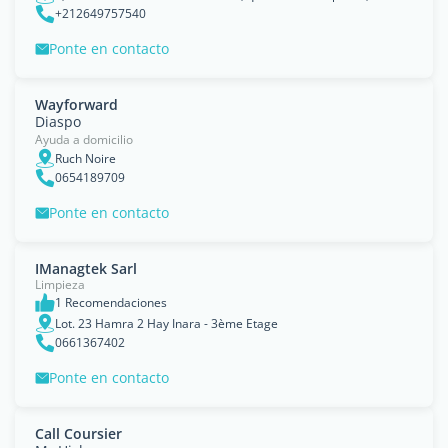
+212649757540
Ponte en contacto
Wayforward
Diaspo
Ayuda a domicilio
Ruch Noire
0654189709
Ponte en contacto
IManagtek Sarl
Limpieza
1 Recomendaciones
Lot. 23 Hamra 2 Hay Inara - 3ème Etage
0661367402
Ponte en contacto
Call Coursier