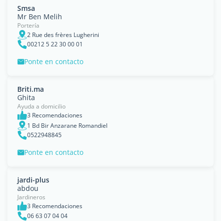
Smsa
Mr Ben Melih
Portería
2 Rue des frères Lugherini
00212 5 22 30 00 01
Ponte en contacto
Briti.ma
Ghita
Ayuda a domicilio
3 Recomendaciones
1 Bd Bir Anzarane Romandiel
0522948845
Ponte en contacto
jardi-plus
abdou
Jardineros
3 Recomendaciones
06 63 07 04 04