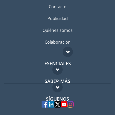
Contacto
Publicidad
Quiénes somos
Colaboración
ESENCIALES
Foro para expatriados
SABER MÁS
Guía para expatriados
FAQ
Trabajos en el extranjero
SÍGUENOS
Expertos