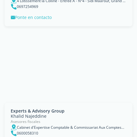
4 Lotissement la Colline - Entrée A - N°4 - Sidi Maarouf, Grand Casablanca
0697254969
Ponte en contacto
Experts & Advisory Group
Khalid Najeddine
Asesores fiscales
Cabinet d'Expertise Comptable & Commissariat Aux Comptes22 rue du Parc, Boulevard Rachidi, Casablanca, Grand Casablanca
0600058310