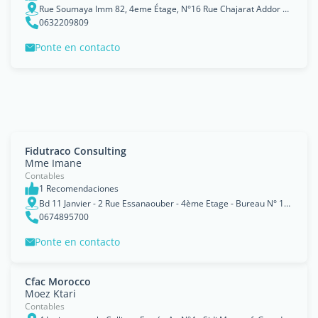
Rue Soumaya Imm 82, 4eme Étage, N°16 Rue Chajarat Addor Quartier palmier
0632209809
Ponte en contacto
Fidutraco Consulting
Mme Imane
Contables
1 Recomendaciones
Bd 11 Janvier - 2 Rue Essanaouber - 4ème Etage - Bureau N° 12, Casablanca, Grand Casablanca
0674895700
Ponte en contacto
Cfac Morocco
Moez Ktari
Contables