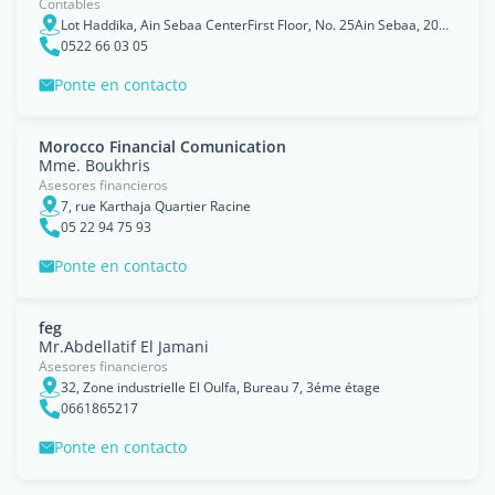
Contables
Lot Haddika, Ain Sebaa CenterFirst Floor, No. 25Ain Sebaa, 20250
0522 66 03 05
Ponte en contacto
Morocco Financial Comunication
Mme. Boukhris
Asesores financieros
7, rue Karthaja Quartier Racine
05 22 94 75 93
Ponte en contacto
feg
Mr.Abdellatif El Jamani
Asesores financieros
32, Zone industrielle El Oulfa, Bureau 7, 3éme étage
0661865217
Ponte en contacto