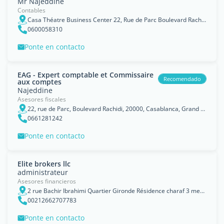
Mr Najeddine
Contables
Casa Théatre Business Center 22, Rue de Parc Boulevard Rachidi
0600058310
Ponte en contacto
EAG - Expert comptable et Commissaire
Recomendado
aux comptes
Najeddine
Asesores fiscales
22, rue de Parc, Boulevard Rachidi, 20000, Casablanca, Grand Casablanca
0661281242
Ponte en contacto
Elite brokers llc
administrateur
Asesores financieros
2 rue Bachir Ibrahimi Quartier Gironde Résidence charaf 3 mer sultan, Casablanca
00212662707783
Ponte en contacto