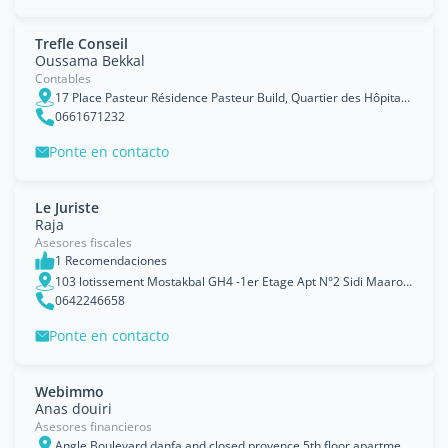
Trefle Conseil
Oussama Bekkal
Contables
17 Place Pasteur Résidence Pasteur Build, Quartier des Hôpitaux Apt 4 - Casablanca
0661671232
Ponte en contacto
Le Juriste
Raja
Asesores fiscales
1 Recomendaciones
103 lotissement Mostakbal GH4 -1er Etage Apt N°2 Sidi Maarouf, Casablanca
0642246658
Ponte en contacto
Webimmo
Anas douiri
Asesores financieros
Angle Boulevard danfa and closed provence 5th floor apartment 5D, Casablanca