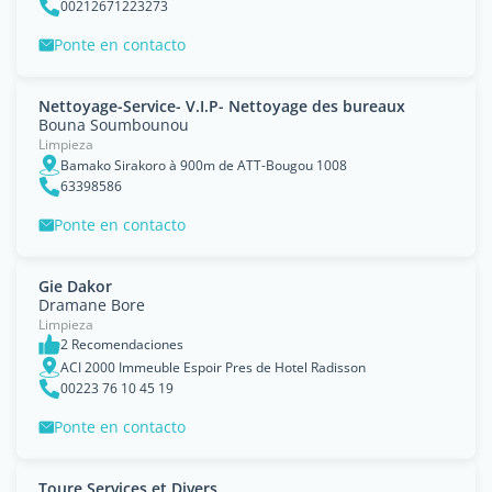
00212671223273
Ponte en contacto
Nettoyage-Service- V.I.P- Nettoyage des bureaux
Bouna Soumbounou
Limpieza
Bamako Sirakoro à 900m de ATT-Bougou 1008
63398586
Ponte en contacto
Gie Dakor
Dramane Bore
Limpieza
2 Recomendaciones
ACI 2000 Immeuble Espoir Pres de Hotel Radisson
00223 76 10 45 19
Ponte en contacto
Toure Services et Divers