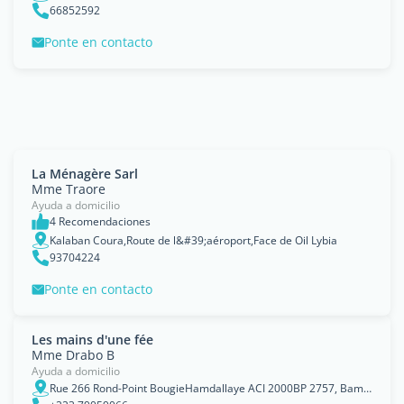
66852592
Ponte en contacto
La Ménagère Sarl
Mme Traore
Ayuda a domicilio
4 Recomendaciones
Kalaban Coura,Route de l&#39;aéroport,Face de Oil Lybia
93704224
Ponte en contacto
Les mains d'une fée
Mme Drabo B
Ayuda a domicilio
Rue 266 Rond-Point BougieHamdallaye ACI 2000BP 2757, Bamako