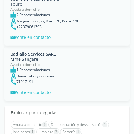
Toure
Ayuda a domicilio
2 Recomendaciones
Magnambougou, Rue: 126; Porte:779
+22379061793
Ponte en contacto
Badiallo Services SARL
Mme Sangare
Ayuda a domicilio
1 Recomendaciones
Banankabougou Sema
71917191
Ponte en contacto
Explorar por categorías
Ayuda a domicilio
6
Desinsectación y desratización
1
Jardineros
1
Limpieza
3
Portería
1