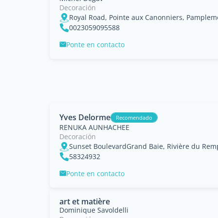
Decoración
Royal Road, Pointe aux Canonniers, Pample
0023059095588
Ponte en contacto
Yves Delorme
Recomendado
RENUKA AUNHACHEE
Decoración
Sunset BoulevardGrand Baie, Rivière du Rem
58324932
Ponte en contacto
art et matière
Dominique Savoldelli