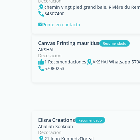
Decoración
chemin vingt pied grand baie, Rivière du Re
54507400
Ponte en contacto
Canvas Printing mauritius
Recomendado
AKSHAI
Decoración
1 Recomendaciones
AKSHAI Whatsapp 5708
57080253
Elisra Creations
Recomendado
Ahaliah Sooknah
Decoración
21 John KennedyFloreal