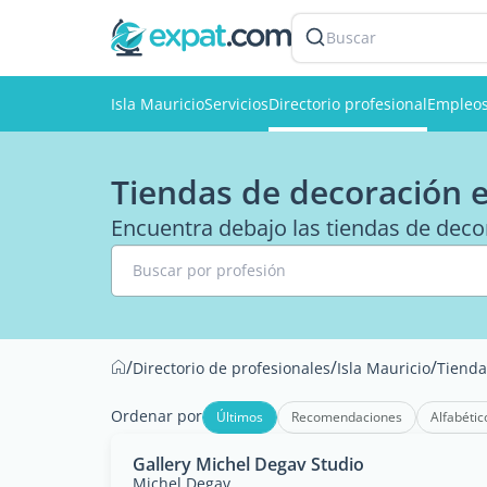
Buscar
Isla Mauricio
Servicios
Directorio profesional
Empleo
Tiendas de decoración en
Encuentra debajo las tiendas de decor
Buscar por profesión
/
/
/
Directorio de profesionales
Isla Mauricio
Tienda
Ordenar por
Últimos
Recomendaciones
Alfabétic
Gallery Michel Degav Studio
Michel Degav