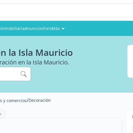
s
Inmobiliaria
Anuncios
Foro
Más
Eventos
 la Isla Mauricio
Miembros
ación en la Isla Mauricio.
Fotos
/
Decoración
s y comercios
o