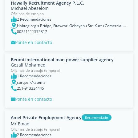
Hawally Recruitment Agency P.L.C.
Michael Abeselom
Oficinas de empleo
2 Recomendaciones
Habtegiorgis Bridge, Fitawrari Gebeyehu Str. Kurtu Comercial Center 5th Flr. Off. No. 506
00251111575317
Ponte en contacto
Beumi imternational man power supplier agency
Gezali Mohamed
Oficinas de trabajo temporal
1 Recomendaciones
carqos k/katema
251-913334445
Ponte en contacto
Amel Private Employment Agency
Recomendado
Mr Emad
Oficinas de trabajo temporal
2 Recomendaciones