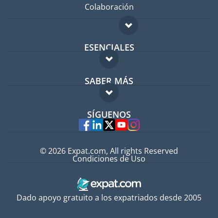
Colaboración
ESENCIALES
Foro para expatriados
SABER MÁS
Guía para expatriados
FAQ
Trabajos en el extranjero
SÍGUENOS
Expertos
© 2026 Expat.com, All rights Reserved
Condiciones de Uso
Dado apoyo gratuito a los expatriados desde 2005