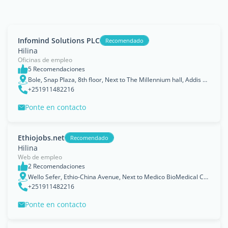
Infomind Solutions PLC
Recomendado
Hilina
Oficinas de empleo
5 Recomendaciones
Bole, Snap Plaza, 8th floor, Next to The Millennium hall, Addis Ababa
+251911482216
Ponte en contacto
Ethiojobs.net
Recomendado
Hilina
Web de empleo
2 Recomendaciones
Wello Sefer, Ethio-China Avenue, Next to Medico BioMedical College, Medina Tower, 2nd Floor., Addis Ababa
+251911482216
Ponte en contacto