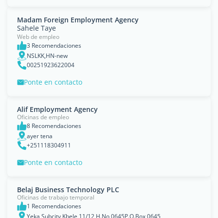
Madam Foreign Employment Agency
Sahele Taye
Web de empleo
3 Recomendaciones
NSLKK,HN-new
00251923622004
Ponte en contacto
Alif Employment Agency
Oficinas de empleo
8 Recomendaciones
ayer tena
+251118304911
Ponte en contacto
Belaj Business Technology PLC
Oficinas de trabajo temporal
1 Recomendaciones
Yeka Subcity Kbele 11/12 H.No 0645P.O.Box 0645