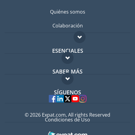
Quiénes somos
Colaboración
ESENCIALES
Foro para expatriados
SABER MÁS
Guía para expatriados
FAQ
Trabajos en el extranjero
SÍGUENOS
Expertos
© 2026 Expat.com, All rights Reserved
Condiciones de Uso