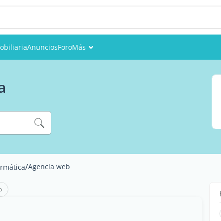
obiliaria
Anuncios
Foro
Más
Eventos
a
Miembros
Fotos
/
Agencia web
ormática
o