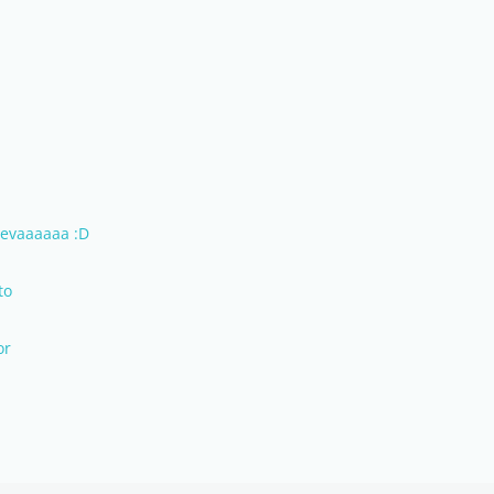
uevaaaaaa :D
to
or