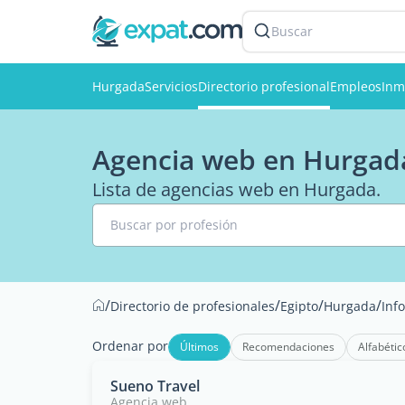
Buscar
Hurgada
Servicios
Directorio profesional
Empleos
Inm
Agencia web en Hurgad
Lista de agencias web en Hurgada.
Buscar por profesión
/
/
/
/
Directorio de profesionales
Egipto
Hurgada
Inf
Ordenar por
Últimos
Recomendaciones
Alfabétic
Sueno Travel
Agencia web