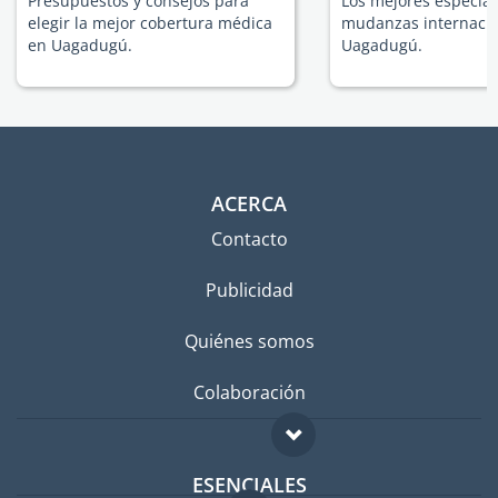
Presupuestos y consejos para
Los mejores especial
elegir la mejor cobertura médica
mudanzas internacio
en Uagadugú.
Uagadugú.
ACERCA
Contacto
Publicidad
Quiénes somos
Colaboración
ESENCIALES