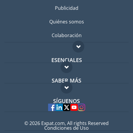
Publicidad
Quiénes somos
Colaboración
ESENCIALES
Foro para expatriados
SABER MÁS
Guía para expatriados
FAQ
Trabajos en el extranjero
SÍGUENOS
Expertos
© 2026 Expat.com, All rights Reserved
Condiciones de Uso