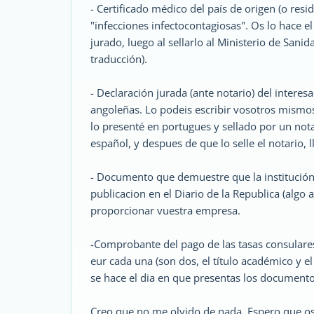
- Certificado médico del país de origen (o resi
"infecciones infectocontagiosas". Os lo hace e
jurado, luego al sellarlo al Ministerio de Sanid
traducción).
- Declaración jurada (ante notario) del intere
angoleñas. Lo podeis escribir vosotros mismos e
lo presenté en portugues y sellado por un not
español, y despues de que lo selle el notario, 
- Documento que demuestre que la institución 
publicacion en el Diario de la Republica (algo 
proporcionar vuestra empresa.
-Comprobante del pago de las tasas consulares
eur cada una (son dos, el título académico y el
se hace el dia en que presentas los document
Creo que no me olvido de nada. Espero que os 