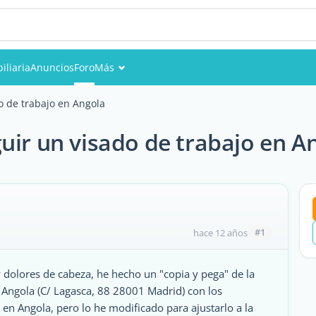
iliaria
Anuncios
Foro
Más
Eventos
o de trabajo en Angola
Miembros
uir un visado de trabajo en A
Fotos
#1
hace 12 años
dolores de cabeza, he hecho un "copia y pega" de la
 Angola (C/ Lagasca, 88 28001 Madrid) con los
 en Angola, pero lo he modificado para ajustarlo a la