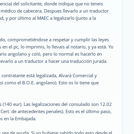
dencia) del solicitante, donde indique que no teneis
l médico de cabecera. Despues llevarlo a un traductor
ad, y por último al MAEC a legalizarlo (junto a la
sado, comprometiéndose a respetar y cumplir las leyes
n el pc, lo imprimis, lo llevais al notario, y ya está. Yo
ario angolano y coló, pero lo normal es hacerlo en
llevarlo a un traductor a hacer una traducción jurada.
contratante está legalizada, Alvará Comercial y
así como el B.O.E. angolano). Esto os lo tiene que
 (140 eur). Las legalizaciones del consulado son 12.02
 Cert. de antecedentes penales). Esto es el último paso,
os en la Embajada.
sea de ayuda. Si yo hubiese sabido todo esto desde el