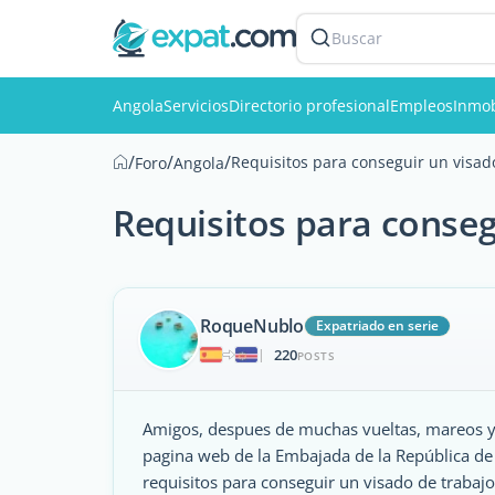
Buscar
Angola
Servicios
Directorio profesional
Empleos
Inmob
/
/
/
Requisitos para conseguir un visad
Foro
Angola
Requisitos para conseg
RoqueNublo
Expatriado en serie
220
|
POSTS
Amigos, despues de muchas vueltas, mareos y 
pagina web de la Embajada de la República de
requisitos para conseguir un visado de trabajo