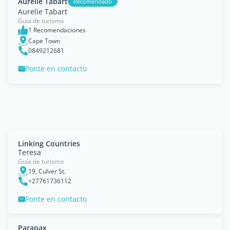
Aurelie Tabart
Recomendado
Aurelie Tabart
Guía de turismo
1 Recomendaciones
Cape Town
0849212681
Ponte en contacto
Linking Countries
Teresa
Guía de turismo
19, Culver St.
+27761736112
Ponte en contacto
Parapax