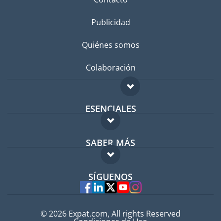
Publicidad
Quiénes somos
Colaboración
ESENCIALES
Foro para expatriados
SABER MÁS
Guía para expatriados
FAQ
Trabajos en el extranjero
SÍGUENOS
Expertos
© 2026 Expat.com, All rights Reserved