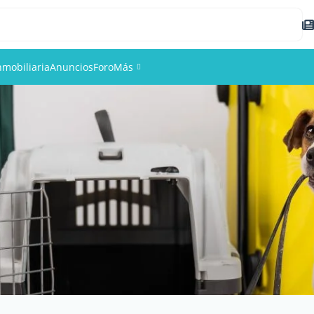
nmobiliaria
Anuncios
Foro
Más
Eventos
Miembros
Fotos