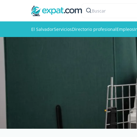
Buscar
El Salvador
Servicios
Directorio profesional
Empleos
I