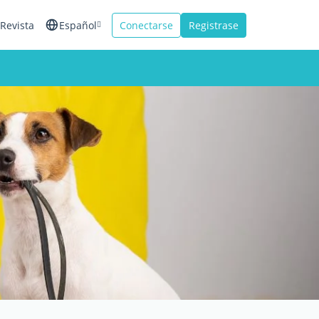
Revista
Español
Conectarse
Registrase
English
Français
Italiano