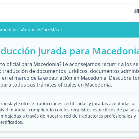
nmobiliaria
Anuncios
Foro
Más
ducción jurada para Macedoni
Eventos
Miembros
o oficial para Macedonia? Le aconsejamos recurrir a los se
: traducción de documentos jurídicos, documentos administr
s en el marco de la expatriación en Macedonia. Descubra to
Fotos
para todos sus trámites oficiales en Macedonia.
Translayte ofrece traducciones certificadas y juradas aceptadas a
nivel mundial, cumpliendo con los requisitos específicos de países 
embajadas a través de nuestra red de traductores profesionales y
certificados.