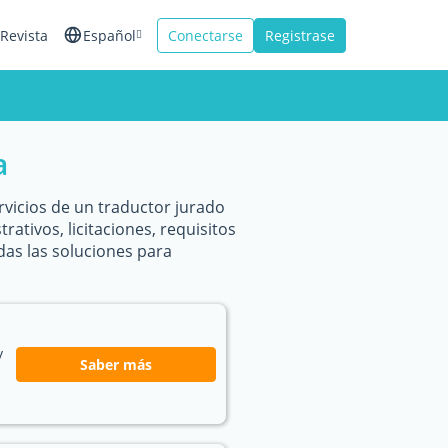
Revista
Español
Conectarse
Registrase
English
Français
a
Italiano
rvicios de un traductor jurado
ativos, licitaciones, requisitos
das las soluciones para
y
Saber más