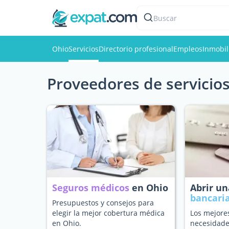
Buscar
Ohio
Servicios
Directorio profesional
Empleos
Inmobil
Proveedores de servicios
Seguros médicos
en Ohio
Abrir u
bancari
Presupuestos y consejos para
elegir la mejor cobertura médica
Los mejore
en Ohio.
necesidade