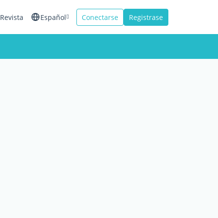
Revista
Español
Conectarse
Registrase
English
Français
Italiano