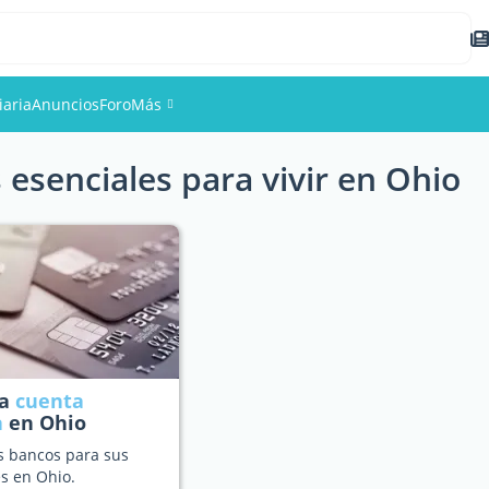
iaria
Anuncios
Foro
Más
 esenciales para vivir en Ohio
Eventos
Miembros
Fotos
na
cuenta
a
en Ohio
s bancos para sus
s en Ohio.