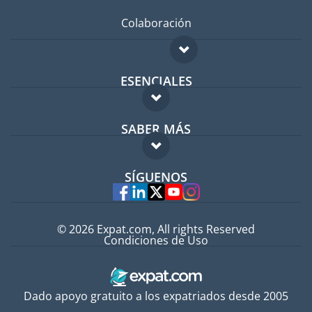
Colaboración
ESENCIALES
Foro para expatriados
SABER MÁS
Guía para expatriados
FAQ
Trabajos en el extranjero
SÍGUENOS
Expertos
© 2026 Expat.com, All rights Reserved
Condiciones de Uso
Dado apoyo gratuito a los expatriados desde 2005