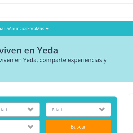
iaria
Anuncios
Foro
Más
Eventos
viven en Yeda
Miembros
viven en Yeda, comparte experiencias y
Fotos
idad
Edad
Buscar