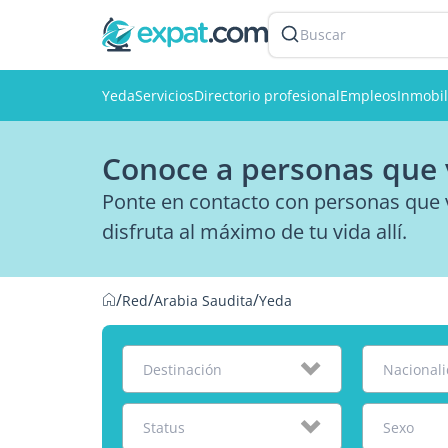
Buscar
Yeda
Servicios
Directorio profesional
Empleos
Inmobil
Conoce a personas que 
Ponte en contacto con personas que 
disfruta al máximo de tu vida allí.
/
/
/
Red
Arabia Saudita
Yeda
Destinación
Nacional
Status
Sexo