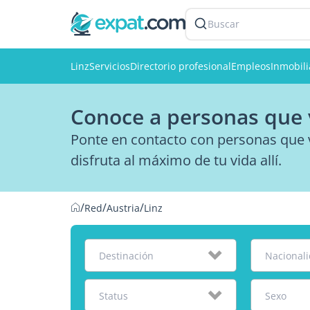
Buscar
Linz
Servicios
Directorio profesional
Empleos
Inmobili
Conoce a personas que 
Ponte en contacto con personas que v
disfruta al máximo de tu vida allí.
/
/
/
Red
Austria
Linz
Destinación
Nacional
Status
Sexo