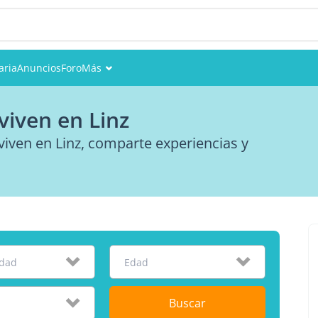
aria
Anuncios
Foro
Más
Eventos
viven en Linz
Miembros
iven en Linz, comparte experiencias y
Fotos
idad
Edad
Buscar