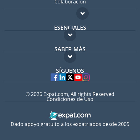
Colaboración
ESENCIALES
Foro para expatriados
SABER MÁS
Guía para expatriados
FAQ
Trabajos en el extranjero
SÍGUENOS
Expertos
© 2026 Expat.com, All rights Reserved
Condiciones de Uso
Dado apoyo gratuito a los expatriados desde 2005