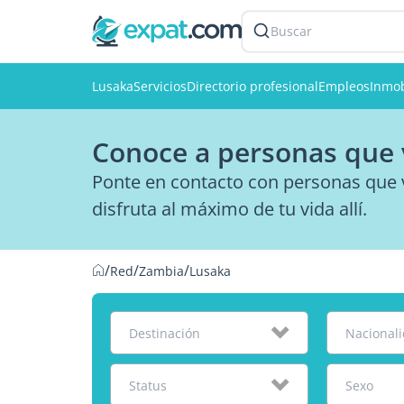
Buscar
Lusaka
Servicios
Directorio profesional
Empleos
Inmob
Conoce a personas que 
Ponte en contacto con personas que 
disfruta al máximo de tu vida allí.
/
/
/
Red
Zambia
Lusaka
Destinación
Nacional
Status
Sexo