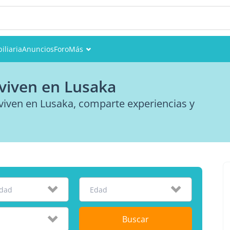
iliaria
Anuncios
Foro
Más
Eventos
viven en Lusaka
Miembros
viven en Lusaka, comparte experiencias y
Fotos
idad
Edad
Buscar