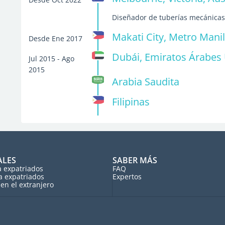
Diseñador de tuberías mecánica
Makati City, Metro Manila
Desde Ene 2017
Dubái, Emiratos Árabes
Jul 2015 - Ago
2015
Arabia Saudita
Filipinas
ALES
SABER MÁS
a expatriados
FAQ
a expatriados
Expertos
en el extranjero