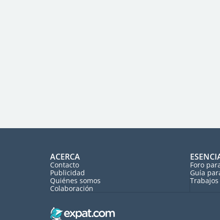
ACERCA
ESENCI
Contacto
Foro par
Publicidad
Guía par
Quiénes somos
Trabajos 
Colaboración