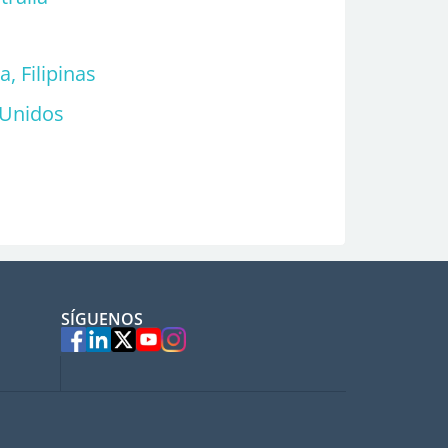
s
, Filipinas
 Unidos
SÍGUENOS