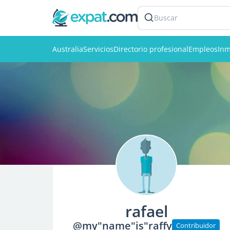
Buscar
Australia
Servicios
Directorio profesional
Empleos
Inm
rafael
@my"name"is"raffy
Contribuidor