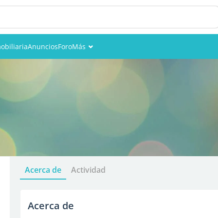
obiliaria
Anuncios
Foro
Más
Eventos
Miembros
Fotos
Acerca de
Actividad
Acerca de