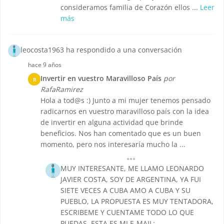
consideramos familia de Corazón ellos ...
Leer
más
leocosta1963 ha respondido a una conversación
hace 9 años
Invertir en vuestro Maravilloso País
por
R
RafaRamirez
Hola a tod@s :) Junto a mi mujer tenemos pensado
radicarnos en vuestro maravilloso país con la idea
de invertir en alguna actividad que brinde
beneficios. Nos han comentado que es un buen
momento, pero nos interesaría mucho la ...
MUY INTERESANTE, ME LLAMO LEONARDO
JAVIER COSTA, SOY DE ARGENTINA, YA FUI
SIETE VECES A CUBA AMO A CUBA Y SU
PUEBLO, LA PROPUESTA ES MUY TENTADORA,
ESCRIBEME Y CUENTAME TODO LO QUE
PUEDAS, ESTA ES MI E-MAIL: