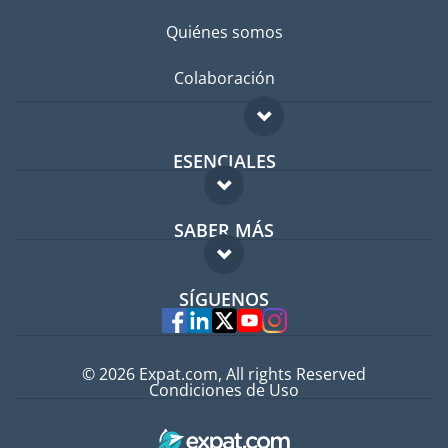
Quiénes somos
Colaboración
ESENCIALES
Foro para expatriados
SABER MÁS
Guía para expatriados
FAQ
Trabajos en el extranjero
SÍGUENOS
Expertos
© 2026 Expat.com, All rights Reserved
Condiciones de Uso