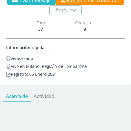
Enviar mensaje
Agregar a mis contactos
Informe
Foro
Contactos
37
8
Información rápida
venezolano
Vivo en Milano, RegiÃ³n de LombardÃ­a
Registro: 05 Enero 2021
Acerca de
Actividad