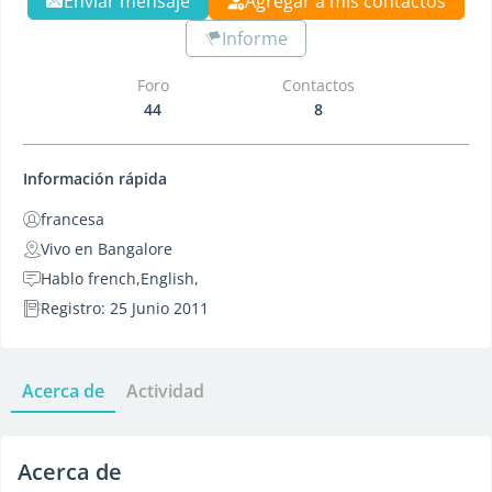
Enviar mensaje
Agregar a mis contactos
Informe
Foro
Contactos
44
8
Información rápida
francesa
Vivo en Bangalore
Hablo french,English,
Registro: 25 Junio 2011
Acerca de
Actividad
Acerca de