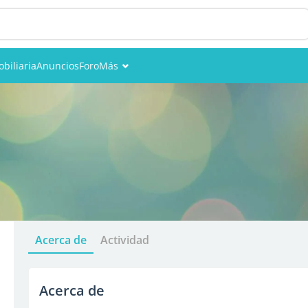
biliaria
Anuncios
Foro
Más
Eventos
Miembros
Fotos
Acerca de
Actividad
Acerca de