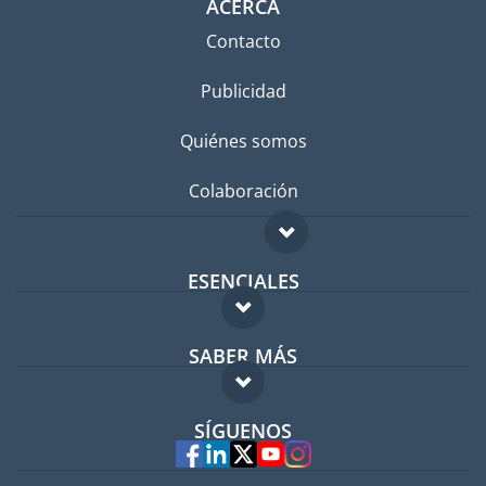
ACERCA
Contacto
Publicidad
Quiénes somos
Colaboración
ESENCIALES
Foro para expatriados
SABER MÁS
Guía para expatriados
FAQ
Trabajos en el extranjero
SÍGUENOS
Expertos