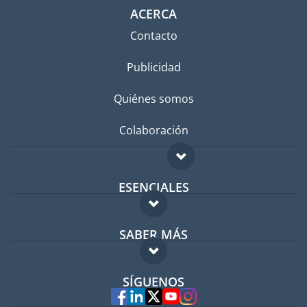
ACERCA
Contacto
Publicidad
Quiénes somos
Colaboración
ESENCIALES
Foro para expatriados
SABER MÁS
Guía para expatriados
FAQ
Trabajos en el extranjero
SÍGUENOS
Expertos