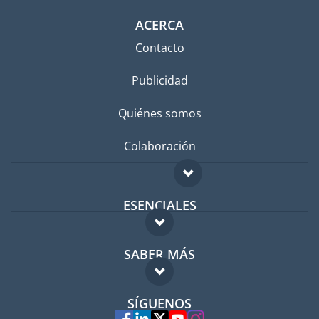
ACERCA
Contacto
Publicidad
Quiénes somos
Colaboración
ESENCIALES
Foro para expatriados
SABER MÁS
Guía para expatriados
FAQ
Trabajos en el extranjero
SÍGUENOS
Expertos