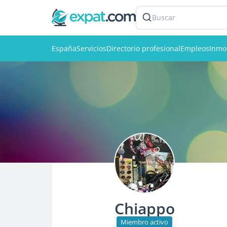
Buscar
España
Servicios
Directorio profesional
Empleos
Inmob
Chiappo
Miembro activo