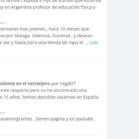
 familia ( esposa e hijo de 4 años) que estamos
y en Argentina profesor de educación física y
an personas mas jovenes...hace 10 meses que
s por Malaga, Valencia, Ourense...y desean
vos y hasta para una tienda de ropa el ...
Leer
idente en el extranjero
por roig807
 este respecto pero no he encontrado una
 de 15 años, hemos decidido casarnos en España.
parainmigrantes ..tienen pagina y en youtube.