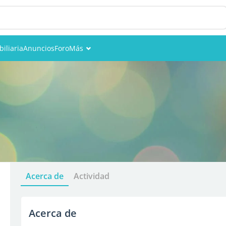
iliaria
Anuncios
Foro
Más
Eventos
Miembros
Fotos
Acerca de
Actividad
Acerca de