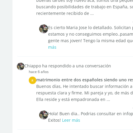
buenas tardes soy nuevo acá, somos una pequeña
buscando posibilidades de trabajo en España, so
recientemente recibido de ...
Es cierto Maria Jose lo detallado. Solicit
estamos y no conseguimos empleo..pasamo
gente mas joven! Tengo la misma edad que 
más
Chiappo ha respondido a una conversación
hace 6 años
matrimonio entre dos españoles siendo uno res
R
Buenos días, He intentado buscar información a
respuesta clara y firme. Mi pareja y yo, de más
Ella reside y está empadronada en ...
Hola! Buen dia.. Podrias consultar en info
Exitos!
Leer más