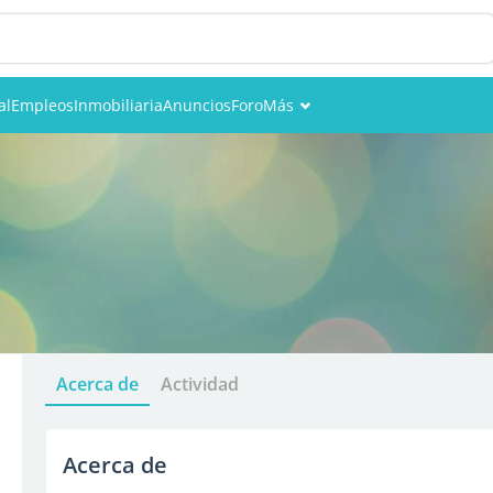
al
Empleos
Inmobiliaria
Anuncios
Foro
Más
Eventos
Miembros
Fotos
Acerca de
Actividad
Acerca de