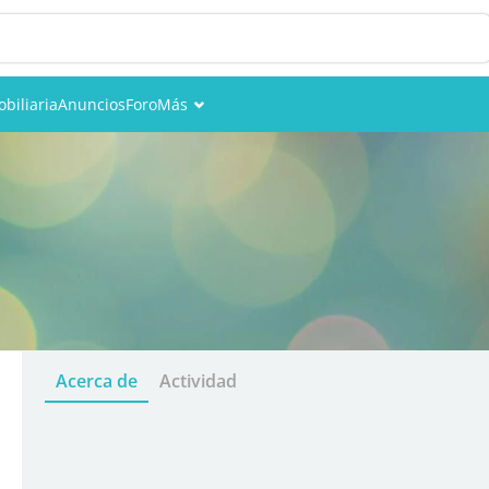
biliaria
Anuncios
Foro
Más
Eventos
Miembros
Fotos
Acerca de
Actividad