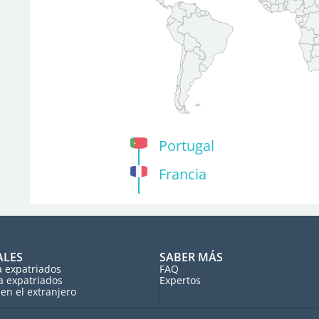
Portugal
Francia
ALES
SABER MÁS
a expatriados
FAQ
a expatriados
Expertos
en el extranjero