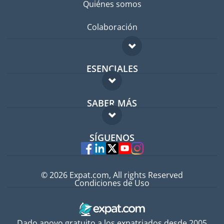
Quiénes somos
Colaboración
ESENCIALES
Foro para expatriados
SABER MÁS
Guía para expatriados
FAQ
Trabajos en el extranjero
SÍGUENOS
Expertos
© 2026 Expat.com, All rights Reserved
Condiciones de Uso
Dado apoyo gratuito a los expatriados desde 2005