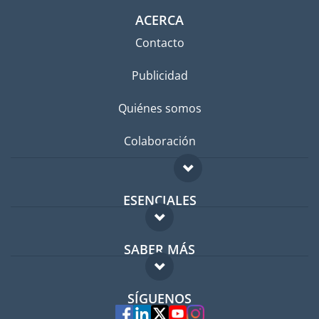
ACERCA
Contacto
Publicidad
Quiénes somos
Colaboración
ESENCIALES
Foro para expatriados
SABER MÁS
Guía para expatriados
FAQ
Trabajos en el extranjero
SÍGUENOS
Expertos