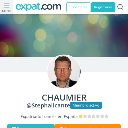
Conectarse
Registrarse
MENU
CHAUMIER
@Stephalicante
Miembro activo
Expatriado francés en España