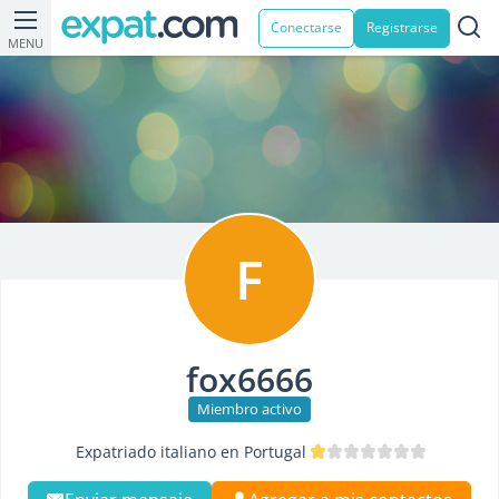
Conectarse
Registrarse
MENU
F
fox6666
Miembro activo
Expatriado italiano en Portugal