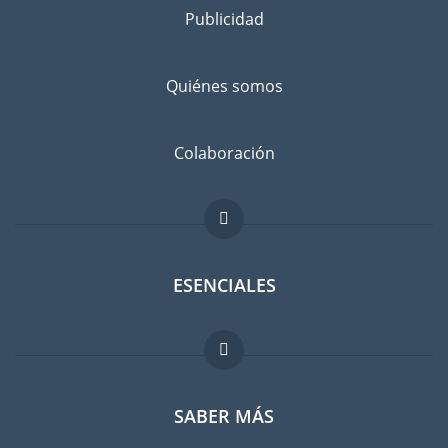
Publicidad
Separe los bienes que desea llevar a Perth de los que va a
dejar atrás, con un amigo o en un guardamuebles. Infórmese
bien: ¿No sería más barato comprar cosas en Perth en lugar
Quiénes somos
de llevarlas con usted?
Evitar el riesgo de daños
Colaboración
No existe el riesgo cero. Suscribir un seguro contra daños
imprevistos es recomendable. Comparen las tarifas antes de
hacer su elección.
ESENCIALES
Foro para expatriados
SABER MÁS
Guia para expatriados