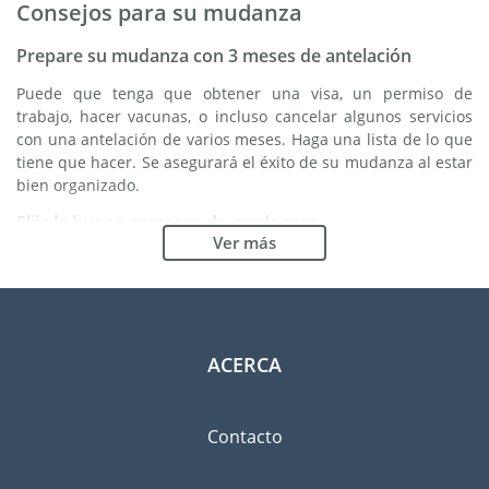
Consejos para su mudanza
Prepare su mudanza con 3 meses de antelación
Puede que tenga que obtener una visa, un permiso de
trabajo, hacer vacunas, o incluso cancelar algunos servicios
con una antelación de varios meses. Haga una lista de lo que
tiene que hacer. Se asegurará el éxito de su mudanza al estar
bien organizado.
Elija la buena empresa de mudanzas
Ver más
Los servicios de una buena empresa de mudanzas son
esenciales para cualquier proyecto de expatriación a Perth.
Los organismos reguladores independientes como FIDI le
permiten tener una idea clara de las empresas de mudanzas
en las cuales usted puede confiar. Los procedimientos
ACERCA
internos de calidad, la variedad de paquetes de envoltura
disponible y una red importante son unas garantías de
calidad.
Contacto
Clasifique y ordene las pertenencias que llevará
consigo