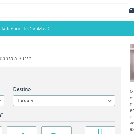
liaria
Anuncios
Foro
Más
Eventos
danza a Bursa
Miembros
Fotos
Destino
M
m
Turquía
m
e
a?
e
vo
e