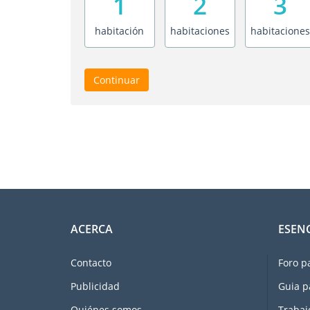
1
2
3
habitación
habitaciones
habitaciones
Continuar
ACERCA
ESEN
Contacto
Foro p
Publicidad
Guia p
Quiénes somos
Trabaj