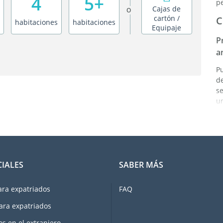
4
5+
p
Cajas de
O
cartón /
C
habitaciones
habitaciones
Equipaje
P
a
P
de
s
un
éx
E
L
s
CIALES
SABER MÁS
e
i
c
ara expatriados
FAQ
u
ara expatriados
c
d
os en el extranjero