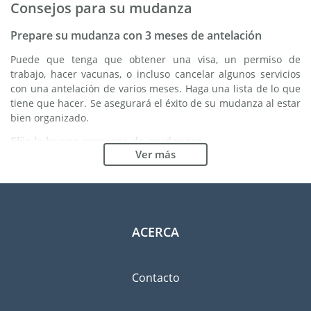
Consejos para su mudanza
Prepare su mudanza con 3 meses de antelación
Puede que tenga que obtener una visa, un permiso de
trabajo, hacer vacunas, o incluso cancelar algunos servicios
con una antelación de varios meses. Haga una lista de lo que
tiene que hacer. Se asegurará el éxito de su mudanza al estar
bien organizado.
Elija la buena empresa de mudanzas
Ver más
Los servicios de una buena empresa de mudanzas son
esenciales para cualquier proyecto de expatriación a Yibuti.
Los organismos reguladores independientes como FIDI le
permiten tener una idea clara de las empresas de mudanzas
en las cuales usted puede confiar. Los procedimientos
ACERCA
internos de calidad, la variedad de paquetes de envoltura
disponible y una red importante son unas garantías de
calidad.
Contacto
Clasifique y ordene las pertenencias que llevará
consigo