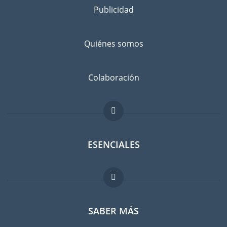
Publicidad
Separe los bienes que desea llevar a Yibuti de los que va a
dejar atrás, con un amigo o en un guardamuebles. Infórmese
bien: ¿No sería más barato comprar cosas en Yibitu en lugar
Quiénes somos
de llevarlas con usted?
Evitar el riesgo de daños
Colaboración
No existe el riesgo cero. Suscribir un seguro contra daños
imprevistos es recomendable. Comparen las tarifas antes de
hacer su elección.
ESENCIALES
Foro para expatriados
SABER MÁS
Guia para expatriados