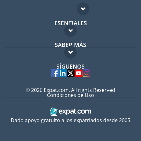
ESENCIALES
Foro para expatriados
SABER MÁS
Guía para expatriados
FAQ
Trabajos en el extranjero
SÍGUENOS
Expertos
© 2026 Expat.com, All rights Reserved
Condiciones de Uso
Dado apoyo gratuito a los expatriados desde 2005