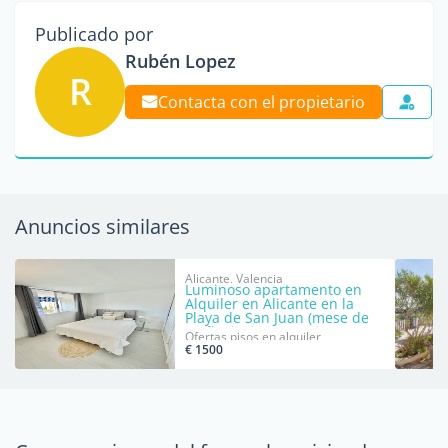
Publicado por
Rubén Lopez
R
Contacta con el propietario
Anuncios similares
Alicante, Valencia
Luminoso apartamento en
Alquiler en Alicante en la
Playa de San Juan (mese de
otoño, invierno y primavera)
Ofertas pisos en alquiler
€ 1500