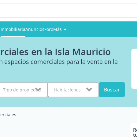
s
Inmobiliaria
Anuncios
Foro
Más
Eventos
ciales en la Isla Mauricio
Miembros
 espacios comerciales para la venta en la
Fotos
Buscar
Tipo de propiedad
Habitaciones
erciales
R
t