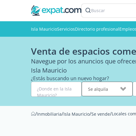
Buscar
Isla Mauricio
Servicios
Directorio profesional
Empleo
Venta de espacios comer
Navegue por los anuncios que ofrecen
Isla Mauricio
¿Estás buscando un nuevo hogar?
¿Donde en la Isla
Se alquila
Mauricio?
/
/
/
/
Locales com
Inmobiliaria
Isla Mauricio
Se vende