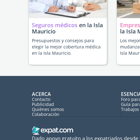
Seguros médicos
en la Isla
Empres
Mauricio
la Isla
Presupuestos y consejos para
Los mejor
elegir la mejor cobertura médica
mudanzas
en la Isla Mauricio.
Isla Maur
ACERCA
ESENCI
Contacto
Foro par
Publicidad
Guía par
Quiénes somos
Trabajos 
Colaboración
Dado apoyo gratuito a los expatriados desde