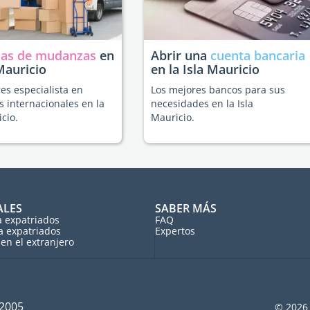
as de mudanzas
en
Abrir una
cuenta bancaria
 Mauricio
en la Isla Mauricio
es especialista en
Los mejores bancos para sus
 internacionales en la
necesidades en la Isla
icio.
Mauricio.
ALES
SABER MÁS
a expatriados
FAQ
a expatriados
Expertos
en el extranjero
 2005
© 2026 